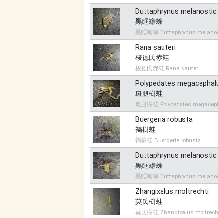
Duttaphrynus melanostic
黑眶蟾蜍
黑眶蟾蜍 Duttaphrynus melanos
Rana sauteri
梭德氏赤蛙
梭德氏赤蛙 Rana sauteri
Polypedates megacephal
斑腿樹蛙
斑腿樹蛙 Polypedates megacep
Buergeria robusta
褐樹蛙
褐樹蛙 Buergeria robusta
Duttaphrynus melanostic
黑眶蟾蜍
黑眶蟾蜍 Duttaphrynus melanos
Zhangixalus moltrechti
莫氏樹蛙
莫氏樹蛙 Zhangixalus moltrech