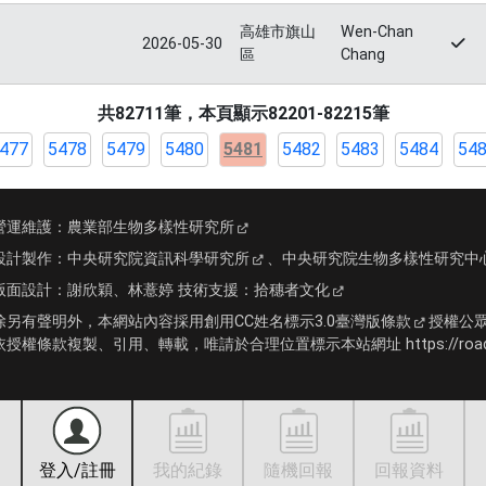
高雄市旗山
Wen-Chan
2026-05-30
區
Chang
共82711筆，本頁顯示82201-82215筆
477
5478
5479
5480
5481
5482
5483
5484
54
營運維護：
農業部生物多樣性研究所
設計製作：
中央研究院資訊科學研究所
、
中央研究院生物多樣性研究中
版面設計：
謝欣穎、林薏婷
技術支援：
拾穗者文化
除另有聲明外，本網站內容採用
創用CC姓名標示3.0臺灣版條款
授權公
依授權條款複製、引用、轉載，唯請於合理位置標示本站網址 https://roadki
登入/註冊
我的紀錄
隨機回報
回報資料