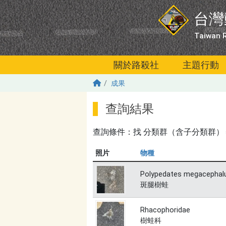
移至主內容
台灣
Taiwan R
關於路殺社
主題行動
成果
查詢結果
查詢條件：找
分類群（含子分類群）＝無
照片
物種
Polypedates megacephal
斑腿樹蛙
Rhacophoridae
樹蛙科