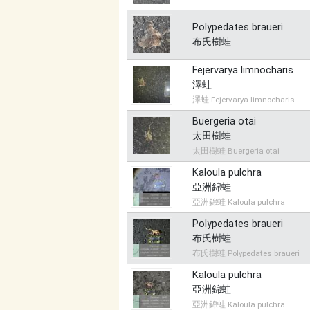
Polypedates braueri
布氏樹蛙
Fejervarya limnocharis
澤蛙
澤蛙 Fejervarya limnocharis
Buergeria otai
太田樹蛙
太田樹蛙 Buergeria otai
Kaloula pulchra
亞洲錦蛙
亞洲錦蛙 Kaloula pulchra
Polypedates braueri
布氏樹蛙
布氏樹蛙 Polypedates braueri
Kaloula pulchra
亞洲錦蛙
亞洲錦蛙 Kaloula pulchra