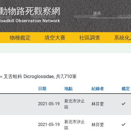
動物路死觀察網
oadkill Observation Network
物種鑑定
填空大賽
社區調查
系統化
科 Dicroglossidae
, 共7,710筆
日期
地點
紀錄者
鑑定
新北市汐止
2021-05-19
林芬雯
區
新北市汐止
2021-05-19
林芬雯
區