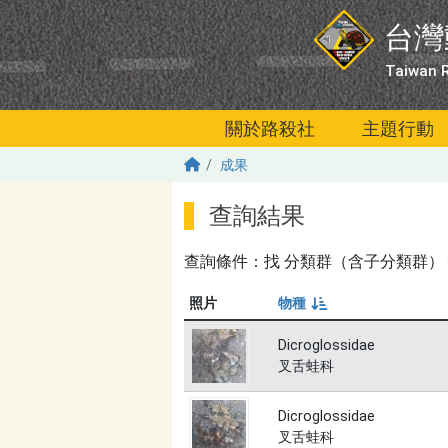
移至主內容
台灣
Taiwan R
關於路殺社
主題行動
成果
查詢結果
查詢條件：找
分類群（含子分類群）＝叉舌蛙
照片
物種
由小到大
Dicroglossidae
叉舌蛙科
Dicroglossidae
叉舌蛙科