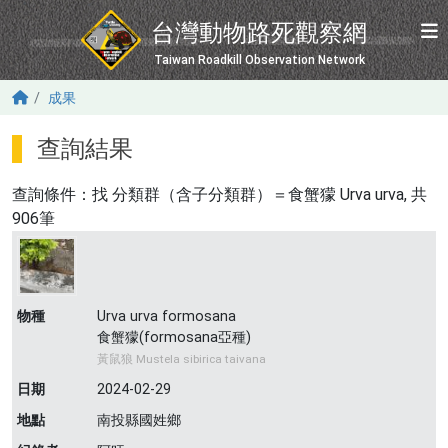
移至主內容
台灣動物路死觀察網
Taiwan Roadkill Observation Network
成果
查詢結果
查詢條件：找
分類群（含子分類群）＝食蟹獴 Urva urva
, 共
906筆
物種
Urva urva formosana
食蟹獴(formosana亞種)
黃鼠狼 Mustela sibirica taivana
日期
2024-02-29
地點
南投縣國姓鄉