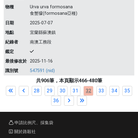
物種
Urva urva formosana
食蟹獴(formosana亞種)
日期
2025-07-07
地點
宜蘭縣蘇澳鎮
紀錄者
南澳工務段
鑑定
最後修改於
2025-11-16
識別號
547591 (nid)
共906筆，本頁顯示466-480筆
28
29
30
31
32
33
34
35
36
申請比例尺、採集袋
關於路殺社