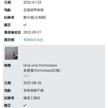
日期
2022-01-22
地點
花蓮縣秀林鄉
紀錄者
鄒月娥(太魯閣)
鑑定
最後修改於
2022-09-21
識別號
404064 (nid)
物種
Urva urva formosana
食蟹獴(formosana亞種)
鼬獾
日期
2025-08-25
地點
屏東縣獅子鄉
紀錄者
楓港工務段
鑑定