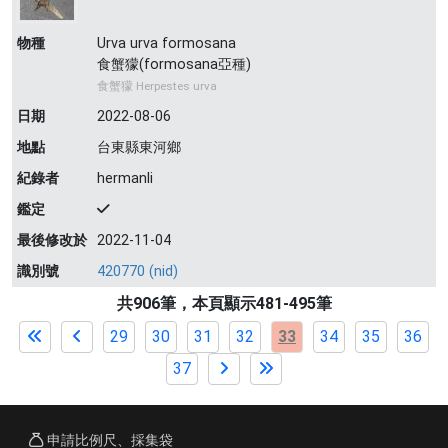
物種
Urva urva formosana
食蟹獴(formosana亞種)
食蟹獴 Herpestes urva
日期
2022-08-06
地點
台東縣東河鄉
紀錄者
hermanli
鑑定
最後修改於
2022-11-04
識別號
420770 (nid)
共906筆，本頁顯示481-495筆
29
30
31
32
33
34
35
36
37
申請比例尺、採集袋