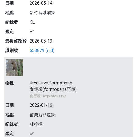
日期
2026-05-14
地點
新竹縣峨眉鄉
紀錄者
KL
鑑定
最後修改於
2026-05-19
識別號
558879 (nid)
物種
Urva urva formosana
食蟹獴(formosana亞種)
食蟹獴 Herpestes urva
日期
2022-01-16
地點
苗栗縣頭屋鄉
紀錄者
林梓揚
鑑定