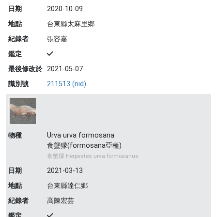
日期
2020-10-09
地點
台東縣太麻里鄉
紀錄者
張容嘉
鑑定
最後修改於
2021-05-07
識別號
211513 (nid)
物種
Urva urva formosana
食蟹獴(formosana亞種)
食蟹獴 Herpestes urva formosanus
日期
2021-03-13
地點
台東縣達仁鄉
紀錄者
高陳宏芸
鑑定