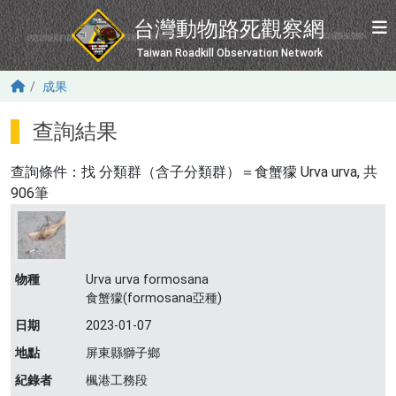
移至主內容
台灣動物路死觀察網
Taiwan Roadkill Observation Network
成果
查詢結果
查詢條件：找
分類群（含子分類群）＝食蟹獴 Urva urva
, 共
906筆
物種
Urva urva formosana
食蟹獴(formosana亞種)
日期
2023-01-07
地點
屏東縣獅子鄉
紀錄者
楓港工務段