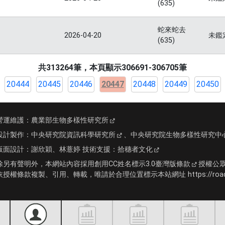
(635)
蛇來蛇去
2026-04-20
未鑑
(635)
共313264筆，本頁顯示306691-306705筆
20444
20445
20446
20447
20448
20449
20450
營運維護：
農業部生物多樣性研究所
設計製作：
中央研究院資訊科學研究所
、
中央研究院生物多樣性研究中
版面設計：
謝欣穎、林薏婷
技術支援：
拾穗者文化
除另有聲明外，本網站內容採用
創用CC姓名標示3.0臺灣版條款
授權公
依授權條款複製、引用、轉載，唯請於合理位置標示本站網址 https://roadki