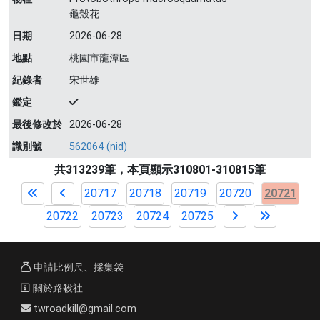
龜殼花
日期
2026-06-28
地點
桃園市龍潭區
紀錄者
宋世雄
鑑定
最後修改於
2026-06-28
識別號
562064 (nid)
共313239筆，本頁顯示310801-310815筆
20717
20718
20719
20720
20721
20722
20723
20724
20725
申請比例尺、採集袋
關於路殺社
twroadkill@gmail.com