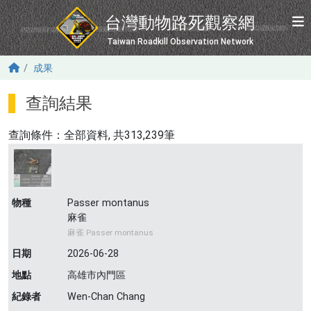
移至主內容
台灣動物路死觀察網
Taiwan Roadkill Observation Network
成果
查詢結果
查詢條件：
全部資料
, 共313,239筆
物種
Passer montanus
麻雀
麻雀 Passer montanus
日期
2026-06-28
地點
高雄市內門區
紀錄者
Wen-Chan Chang