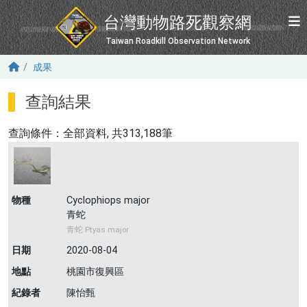
移至主內容
台灣動物路死觀察網
Taiwan Roadkill Observation Network
成果
查詢結果
查詢條件：
全部資料
, 共313,188筆
物種
Cyclophiops major
青蛇
青蛇 Ptyas major
日期
2020-08-04
地點
桃園市復興區
紀錄者
陳怡甄