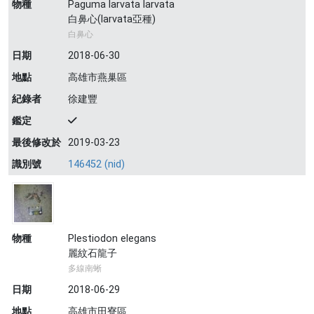
物種
Paguma larvata larvata
白鼻心(larvata亞種)
白鼻心
日期
2018-06-30
地點
高雄市燕巢區
紀錄者
徐建豐
鑑定
最後修改於
2019-03-23
識別號
146452 (nid)
物種
Plestiodon elegans
麗紋石龍子
多線南蜥
日期
2018-06-29
地點
高雄市田寮區