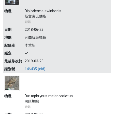
物種
Diploderma swinhonis
斯文豪氏攀蜥
蜥蜴
日期
2018-06-29
地點
宜蘭縣頭城鎮
紀錄者
李重新
鑑定
最後修改於
2019-03-23
識別號
146435 (nid)
物種
Duttaphrynus melanostictus
黑眶蟾蜍
蟾蜍