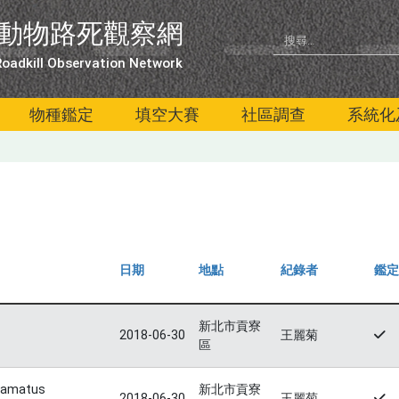
動物路死觀察網
oadkill Observation Network
物種鑑定
填空大賽
社區調查
系統化
日期
地點
紀錄者
鑑定
新北市貢寮
2018-06-30
王麗菊
區
uamatus
新北市貢寮
2018-06-30
王麗菊