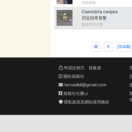
黑眶蟾蜍
Coenobita cavipes
凹足陸寄居蟹
皺紋陸寄居蟹
20446
申請比例尺、採集袋
關於路殺社
twroadkill@gmail.com
路殺社社團
隱私政策及網站使用條款