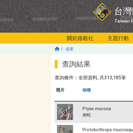
移至主內容
台灣
Taiwan R
關於路殺社
主題行動
成果
查詢結果
查詢條件：
全部資料
, 共313,185筆
照片
物種
Ptyas mucosa
南蛇
Protobothrops mucrosq