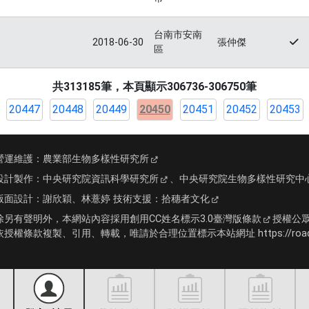
台南市安南
2018-06-30
張仲傑
區
共313185筆，本頁顯示306736-306750筆
20447
20448
20449
20450
20451
20452
20453
營運維護：
農業部生物多樣性研究所
設計製作：
中央研究院資訊科學研究所
、
中央研究院生物多樣性研究中
版面設計：
謝欣穎、林薏婷
技術支援：
拾穗者文化
除另有聲明外，本網站內容採用
創用CC姓名標示3.0臺灣版條款
授權公
依授權條款複製、引用、轉載，唯請於合理位置標示本站網址 https://roadki