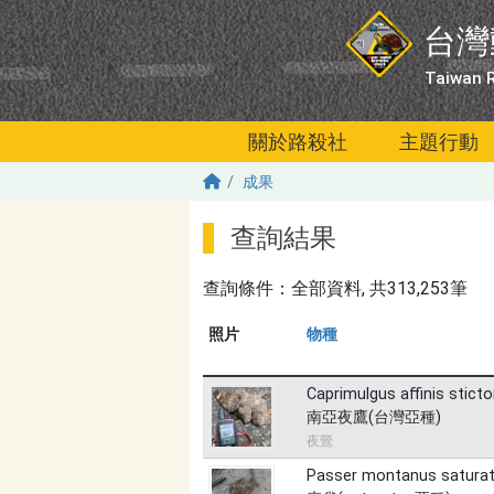
移至主內容
台灣
Taiwan R
關於路殺社
主題行動
成果
查詢結果
查詢條件：
全部資料
, 共313,253筆
照片
物種
Caprimulgus affinis stic
南亞夜鷹(台灣亞種)
夜鶯
Passer montanus satura