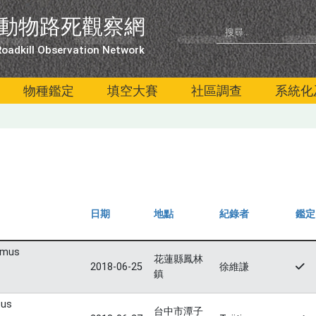
動物路死觀察網
oadkill Observation Network
物種鑑定
填空大賽
社區調查
系統化
日期
地點
紀錄者
鑑定
tomus
花蓮縣鳳林
2018-06-25
徐維謙
鎮
tus
台中市潭子