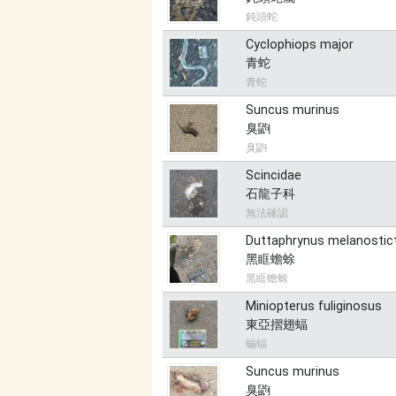
鈍頭蛇
Cyclophiops major
青蛇
青蛇
Suncus murinus
臭鼩
臭鼩
Scincidae
石龍子科
無法確認
Duttaphrynus melanostic
黑眶蟾蜍
黑眶蟾蜍
Miniopterus fuliginosus
東亞摺翅蝠
蝙蝠
Suncus murinus
臭鼩