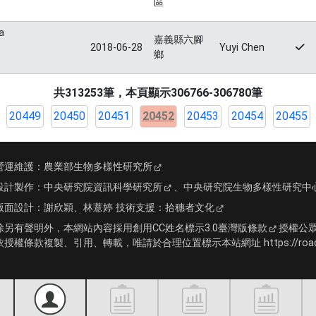
區
a
嘉義縣六腳
2018-06-28
Yuyi Chen
鄉
共313253筆，本頁顯示306766-306780筆
20449
20450
20451
20452
20453
20454
20455
營運維護：
農業部生物多樣性研究所
設計製作：
中央研究院資訊科學研究所
、
中央研究院生物多樣性研究中
版面設計：
謝欣穎、林薏婷
技術支援：
拾穗者文化
除另有聲明外，本網站內容採用
創用CC姓名標示3.0臺灣版條款
授權公
依授權條款複製、引用、轉載，唯請於合理位置標示本站網址 https://roadki