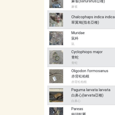
麻雀(saturatus亞種)
麻雀
Chalcophaps indica indica
翠翼鳩(指名亞種)
Muridae
鼠科
鼠
Cyclophiops major
青蛇
青蛇
Oligodon formosanus
赤背松柏根
赤背松柏根
Paguma larvata larvata
白鼻心(larvata亞種)
白鼻心
Pareas
鈍頭蛇屬