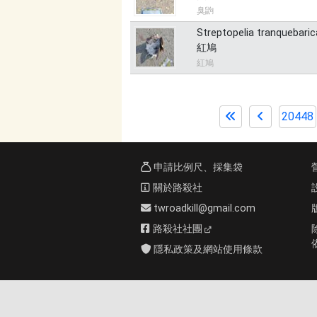
臭鼩
Streptopelia tranquebaric
紅鳩
紅鳩
20448
申請比例尺、採集袋
關於路殺社
twroadkill@gmail.com
路殺社社團
隱私政策及網站使用條款