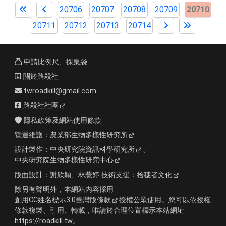
20706
20707
20708
20709
20710
20711
20712
20713
20714
申請比例尺、採集袋
關於路殺社
twroadkill@gmail.com
路殺社社團
隱私政策及網站使用條款
營運維護：
農業部生物多樣性研究所
設計製作：
中央研究院資訊科學研究所
、
中央研究院生物多樣性研究中心
版面設計：
謝欣穎、林薏婷
技術支援：
拾穗者文化
除另有聲明外，本網站內容採用
創用CC姓名標示3.0臺灣版條款
授權公眾使用。您可以依授權
條款複製、引用、轉載，唯請於合理位置標示本站網址
https://roadkill.tw。