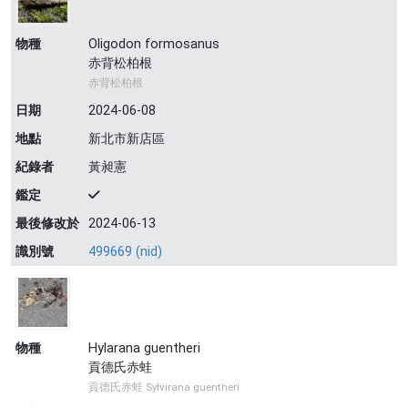
物種
Oligodon formosanus
赤背松柏根
赤背松柏根
日期
2024-06-08
地點
新北市新店區
紀錄者
黃昶憲
鑑定
最後修改於
2024-06-13
識別號
499669 (nid)
物種
Hylarana guentheri
貢德氏赤蛙
貢德氏赤蛙 Sylvirana guentheri