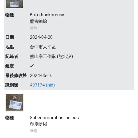
物種
Bufo bankorensis
盤古蟾蜍
蟾蜍
日期
2024-04-20
地點
台中市太平區
紀錄者
熊山寨工作隊 (熊出沒)
鑑定
最後修改於
2024-05-16
識別號
497174 (nid)
物種
Sphenomorphus indicus
印度蜓蜥
蜥蜴