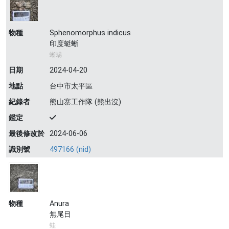
物種
Sphenomorphus indicus
印度蜓蜥
蜥蜴
日期
2024-04-20
地點
台中市太平區
紀錄者
熊山寨工作隊 (熊出沒)
鑑定
最後修改於
2024-06-06
識別號
497166 (nid)
物種
Anura
無尾目
蛙