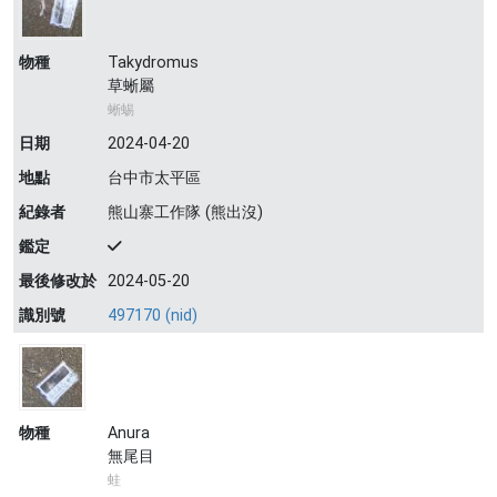
物種
Takydromus
草蜥屬
蜥蜴
日期
2024-04-20
地點
台中市太平區
紀錄者
熊山寨工作隊 (熊出沒)
鑑定
最後修改於
2024-05-20
識別號
497170 (nid)
物種
Anura
無尾目
蛙