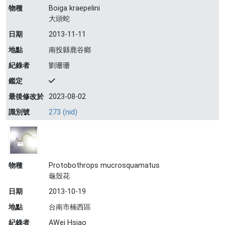
物種
Boiga kraepelini
大頭蛇
日期
2013-11-11
地點
南投縣鹿谷鄉
紀錄者
劉珊珊
鑑定
最後修改於
2023-08-02
識別號
273 (nid)
物種
Protobothrops mucrosquamatus
龜殼花
日期
2013-10-19
地點
台南市楠西區
紀錄者
AWei Hsiao