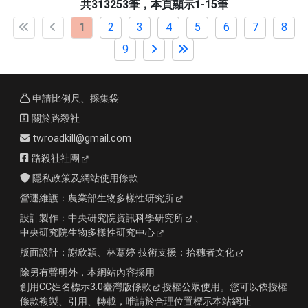
共313253筆，本頁顯示1-15筆
1
2
3
4
5
6
7
8
9
申請比例尺、採集袋
關於路殺社
twroadkill@gmail.com
路殺社社團
隱私政策及網站使用條款
營運維護：
農業部生物多樣性研究所
設計製作：
中央研究院資訊科學研究所
、
中央研究院生物多樣性研究中心
版面設計：
謝欣穎、林薏婷
技術支援：
拾穗者文化
除另有聲明外，本網站內容採用
創用CC姓名標示3.0臺灣版條款
授權公眾使用。您可以依授權
條款複製、引用、轉載，唯請於合理位置標示本站網址