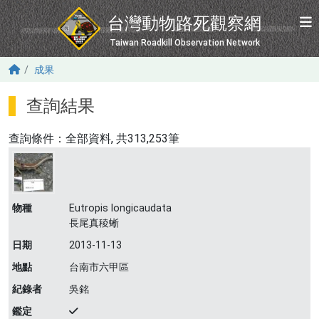
移至主內容
台灣動物路死觀察網
Taiwan Roadkill Observation Network
成果
查詢結果
查詢條件：
全部資料
, 共313,253筆
物種
Eutropis longicaudata
長尾真稜蜥
日期
2013-11-13
地點
台南市六甲區
紀錄者
吳銘
鑑定