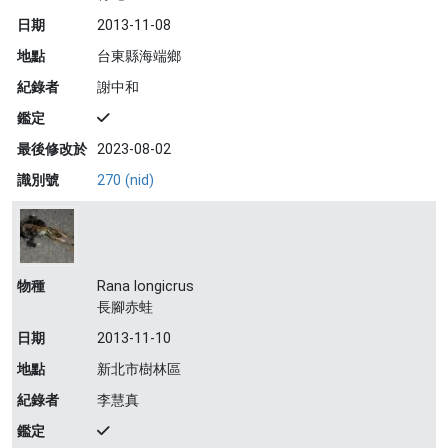
日期
2013-11-08
地點
台東縣海端鄉
紀錄者
謝中和
鑑定
最後修改於
2023-08-02
識別號
270 (nid)
物種
Rana longicrus
長腳赤蛙
日期
2013-11-10
地點
新北市樹林區
紀錄者
李慧真
鑑定