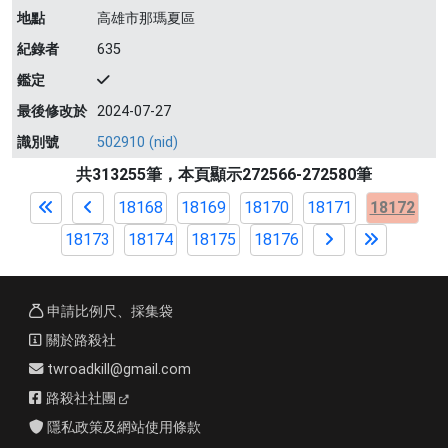
地點
高雄市那瑪夏區
紀錄者
635
鑑定
最後修改於
2024-07-27
識別號
502910 (nid)
共313255筆，本頁顯示272566-272580筆
18168
18169
18170
18171
18172
18173
18174
18175
18176
申請比例尺、採集袋
關於路殺社
twroadkill@gmail.com
路殺社社團
隱私政策及網站使用條款