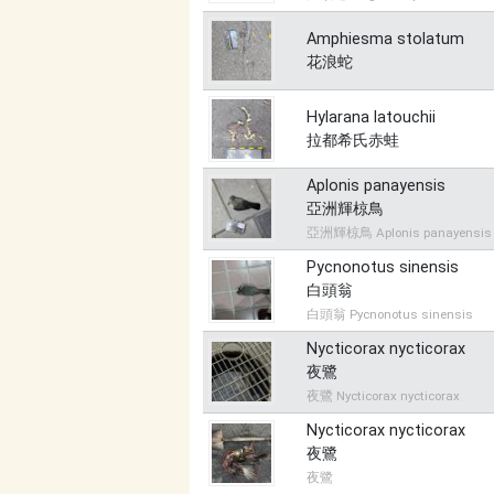
Amphiesma stolatum
花浪蛇
Hylarana latouchii
拉都希氏赤蛙
Aplonis panayensis
亞洲輝椋鳥
亞洲輝椋鳥 Aplonis panayensis
Pycnonotus sinensis
白頭翁
白頭翁 Pycnonotus sinensis
Nycticorax nycticorax
夜鷺
夜鷺 Nycticorax nycticorax
Nycticorax nycticorax
夜鷺
夜鷺