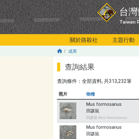
移至主內容
台灣
Taiwan R
關於路殺社
主題行動
成果
查詢結果
查詢條件：
全部資料
, 共313,232筆
照片
物種
Mus formosanus
田鼷鼠
田鼷鼠 Mus formosanus
Mus formosanus
田鼷鼠