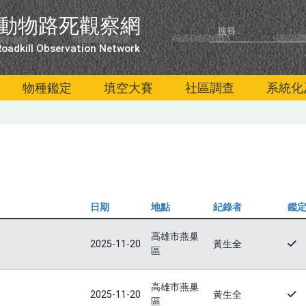
動物路死觀察網
oadkill Observation Network
物種鑑定
填空大賽
社區調查
系統化
日期
地點
紀錄者
鑑
高雄市燕巢
2025-11-20
黃生全
區
高雄市燕巢
2025-11-20
黃生全
區