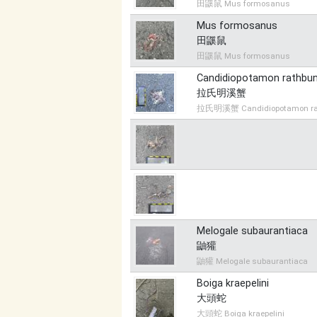
田鼷鼠 Mus formosanus
Mus formosanus
田鼷鼠
田鼷鼠 Mus formosanus
Candidiopotamon rathbun
拉氏明溪蟹
拉氏明溪蟹 Candidiopotamon ra
Melogale subaurantiaca
鼬獾
鼬獾 Melogale subaurantiaca
Boiga kraepelini
大頭蛇
大頭蛇 Boiga kraepelini