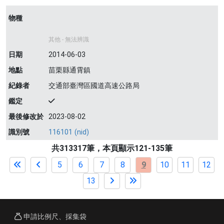
物種
其他 - 無法辨識
日期
2014-06-03
地點
苗栗縣通霄鎮
紀錄者
交通部臺灣區國道高速公路局
鑑定
最後修改於
2023-08-02
識別號
116101 (nid)
共313317筆，本頁顯示121-135筆
5
6
7
8
9
10
11
12
13
申請比例尺、採集袋