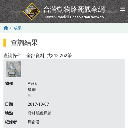
移至主內容
台灣動物路死觀察網
Taiwan Roadkill Observation Network
成果
查詢結果
查詢條件：
全部資料
, 共313,262筆
物種
Aves
鳥綱
鳥
日期
2017-10-07
地點
雲林縣虎尾鎮
紀錄者
周俞君