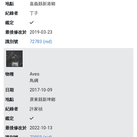
地點
嘉義縣新港鄉
紀錄者
丁子
鑑定
最後修改於
2019-03-23
識別號
72783 (nid)
物種
Aves
鳥綱
日期
2017-10-09
地點
屏東縣新埤鄉
紀錄者
許家禎
鑑定
最後修改於
2022-10-13