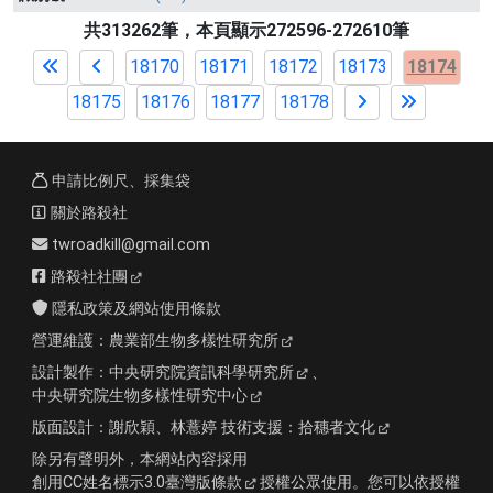
共313262筆，本頁顯示272596-272610筆
18170
18171
18172
18173
18174
18175
18176
18177
18178
申請比例尺、採集袋
關於路殺社
twroadkill@gmail.com
路殺社社團
隱私政策及網站使用條款
營運維護：
農業部生物多樣性研究所
設計製作：
中央研究院資訊科學研究所
、
中央研究院生物多樣性研究中心
版面設計：
謝欣穎、林薏婷
技術支援：
拾穗者文化
除另有聲明外，本網站內容採用
創用CC姓名標示3.0臺灣版條款
授權公眾使用。您可以依授權