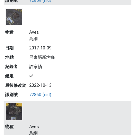
識別號
72859 (nid)
物種
Aves
鳥綱
日期
2017-10-09
地點
屏東縣新埤鄉
紀錄者
許家禎
鑑定
最後修改於
2022-10-13
識別號
72860 (nid)
物種
Aves
鳥綱