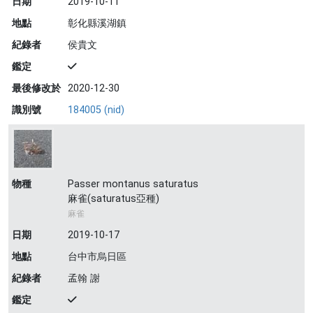
日期
2019-10-11
地點
彰化縣溪湖鎮
紀錄者
侯貴文
鑑定
最後修改於
2020-12-30
識別號
184005 (nid)
物種
Passer montanus saturatus
麻雀(saturatus亞種)
麻雀
日期
2019-10-17
地點
台中市烏日區
紀錄者
孟翰 謝
鑑定