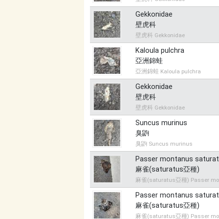
Gekkonidae
壁虎科
壁虎科 Gekkonidae
Kaloula pulchra
亞洲錦蛙
亞洲錦蛙 Kaloula pulchra
Gekkonidae
壁虎科
壁虎科 Gekkonidae
Suncus murinus
臭鼩
臭鼩 Suncus murinus
Passer montanus satura
麻雀(saturatus亞種)
麻雀(saturatus亞種) Passer mon
Passer montanus satura
麻雀(saturatus亞種)
麻雀(saturatus亞種) Passer mon