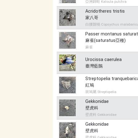
亞洲錦蛙 Kaloula pulchra
Acridotheres tristis
家八哥
白腰鵲鴝 Copsychus malabaric
Passer montanus satura
麻雀(saturatus亞種)
麻雀
Urocissa caerulea
臺灣藍鵲
Streptopelia tranquebaric
紅鳩
斑鳩屬 Streptopelia
Gekkonidae
壁虎科
壁虎科 Gekkonidae
Gekkonidae
壁虎科
壁虎科 Gekkonidae