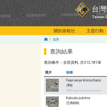
移至主內容
台灣
Taiwan R
關於路殺社
主題行動
成果
查詢結果
查詢條件：
全部資料
, 共313,181筆
照片
物種
Fejervarya limnocharis
澤蛙
澤蛙 Fejervarya limnocharis
Kaloula pulchra
亞洲錦蛙