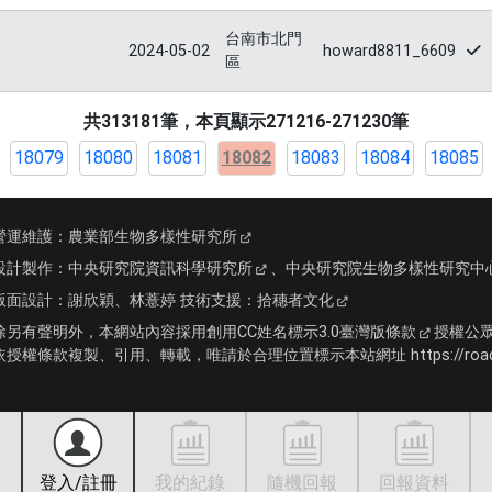
台南市北門
2024-05-02
howard8811_6609
區
共313181筆，本頁顯示271216-271230筆
18079
18080
18081
18082
18083
18084
18085
營運維護：
農業部生物多樣性研究所
設計製作：
中央研究院資訊科學研究所
、
中央研究院生物多樣性研究中
版面設計：
謝欣穎、林薏婷
技術支援：
拾穗者文化
除另有聲明外，本網站內容採用
創用CC姓名標示3.0臺灣版條款
授權公
依授權條款複製、引用、轉載，唯請於合理位置標示本站網址 https://roadki
登入/註冊
我的紀錄
隨機回報
回報資料