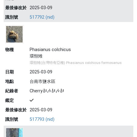
最後修改於
2025-03-09
識別號
517792 (nid)
物種
Phasianus colchicus
環頸雉
環頸雉(台灣特有亞種) Phasianus colchicus formosanus
日期
2025-03-09
地點
台南市鹽水區
紀錄者
Cherry🎻🎶🎻🎶🎻
鑑定
最後修改於
2025-03-09
識別號
517793 (nid)