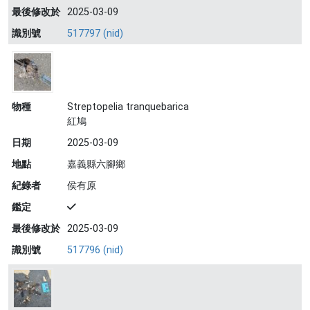
最後修改於
2025-03-09
識別號
517797 (nid)
物種
Streptopelia tranquebarica
紅鳩
日期
2025-03-09
地點
嘉義縣六腳鄉
紀錄者
侯有原
鑑定
最後修改於
2025-03-09
識別號
517796 (nid)