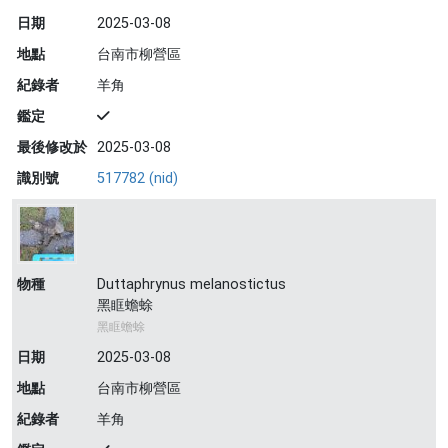
日期
2025-03-08
地點
台南市柳營區
紀錄者
羊角
鑑定
最後修改於
2025-03-08
識別號
517782 (nid)
物種
Duttaphrynus melanostictus
黑眶蟾蜍
黑眶蟾蜍
日期
2025-03-08
地點
台南市柳營區
紀錄者
羊角