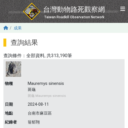
移至主內容
台灣動物路死觀察網
Taiwan Roadkill Observation Network
成果
查詢結果
查詢條件：
全部資料
, 共313,190筆
物種
Mauremys sinensis
斑龜
斑龜 Mauremys sinensis
日期
2024-08-11
地點
台南市麻豆區
紀錄者
翁郁翔