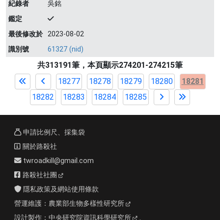
紀錄者
吳銘
鑑定
最後修改於
2023-08-02
識別號
61327 (nid)
共313191筆，本頁顯示274201-274215筆
18277
18278
18279
18280
18281
18282
18283
18284
18285
申請比例尺、採集袋
關於路殺社
twroadkill@gmail.com
路殺社社團
隱私政策及網站使用條款
營運維護：
農業部生物多樣性研究所
設計製作：
中央研究院資訊科學研究所
、