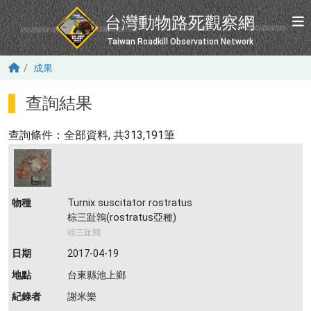
移至主內容
台灣動物路死觀察網
Taiwan Roadkill Observation Network
成果
查詢結果
查詢條件：
全部資料
, 共313,191筆
物種
Turnix suscitator rostratus
棕三趾鶉(rostratus亞種)
棕三趾鶉
日期
2017-04-19
地點
台東縣池上鄉
紀錄者
謝米樂