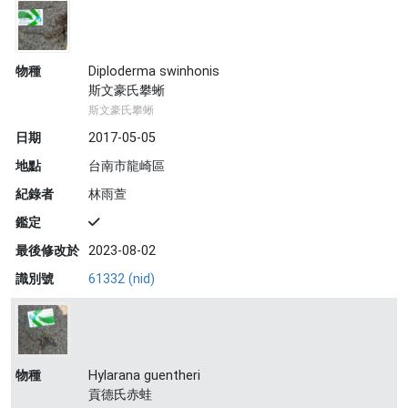
物種
Diploderma swinhonis
斯文豪氏攀蜥
斯文豪氏攀蜥
日期
2017-05-05
地點
台南市龍崎區
紀錄者
林雨萱
鑑定
最後修改於
2023-08-02
識別號
61332 (nid)
物種
Hylarana guentheri
貢德氏赤蛙