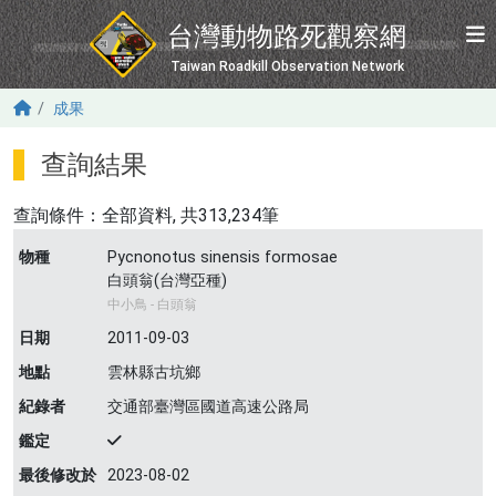
移至主內容
台灣動物路死觀察網
Taiwan Roadkill Observation Network
成果
查詢結果
查詢條件：
全部資料
, 共313,234筆
物種
Pycnonotus sinensis formosae
白頭翁(台灣亞種)
中小鳥 - 白頭翁
日期
2011-09-03
地點
雲林縣古坑鄉
紀錄者
交通部臺灣區國道高速公路局
鑑定
最後修改於
2023-08-02