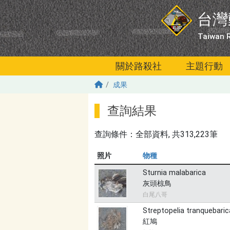
移至主內容
台灣
Taiwan R
關於路殺社
主題行動
成果
查詢結果
查詢條件：
全部資料
, 共313,223筆
照片
物種
Sturnia malabarica
灰頭椋鳥
白尾八哥
Streptopelia tranquebaric
紅鳩