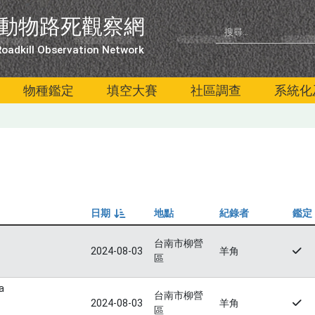
動物路死觀察網
oadkill Observation Network
物種鑑定
填空大賽
社區調查
系統化
日期
地點
紀錄者
鑑定
由小到大
台南市柳營
2024-08-03
羊角
區
a
台南市柳營
2024-08-03
羊角
區