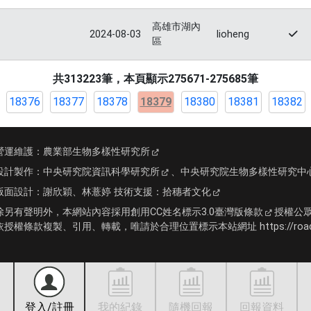
高雄市湖內
2024-08-03
lioheng
區
共313223筆，本頁顯示275671-275685筆
18376
18377
18378
18379
18380
18381
18382
營運維護：
農業部生物多樣性研究所
設計製作：
中央研究院資訊科學研究所
、
中央研究院生物多樣性研究中
版面設計：
謝欣穎、林薏婷
技術支援：
拾穗者文化
除另有聲明外，本網站內容採用
創用CC姓名標示3.0臺灣版條款
授權公
依授權條款複製、引用、轉載，唯請於合理位置標示本站網址 https://roadki
登入/註冊
我的紀錄
隨機回報
回報資料