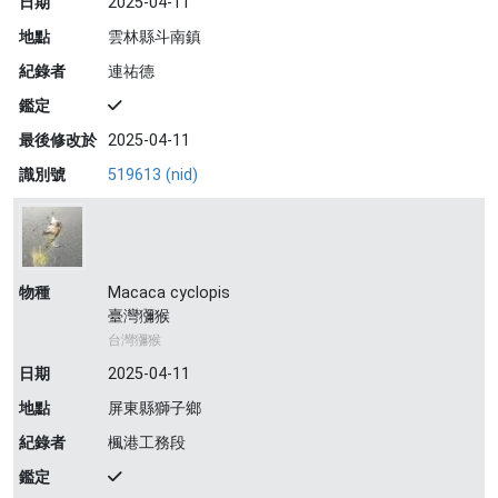
日期
2025-04-11
地點
雲林縣斗南鎮
紀錄者
連祐德
鑑定
最後修改於
2025-04-11
識別號
519613 (nid)
物種
Macaca cyclopis
臺灣獼猴
台灣獼猴
日期
2025-04-11
地點
屏東縣獅子鄉
紀錄者
楓港工務段
鑑定