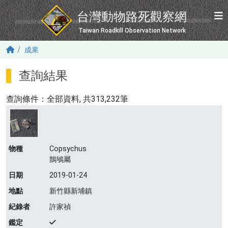
移至主內容
台灣動物路死觀察網
Taiwan Roadkill Observation Network
成果
查詢結果
查詢條件：
全部資料
, 共313,232筆
物種
Copsychus
鵲鴝屬
日期
2019-01-24
地點
新竹縣新埔鎮
紀錄者
許家禎
鑑定