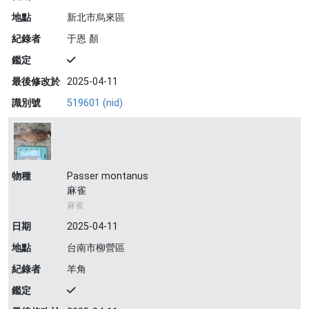
地點
新北市烏來區
紀錄者
于恩 顏
鑑定
最後修改於
2025-04-11
識別號
519601 (nid)
物種
Passer montanus
麻雀
麻雀
日期
2025-04-11
地點
台南市柳營區
紀錄者
羊角
鑑定