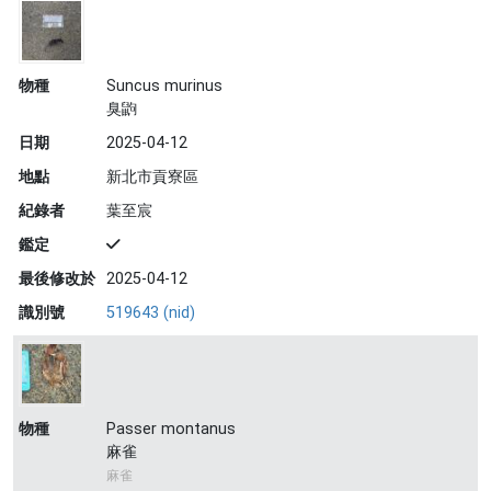
物種
Suncus murinus
臭鼩
日期
2025-04-12
地點
新北市貢寮區
紀錄者
葉至宸
鑑定
最後修改於
2025-04-12
識別號
519643 (nid)
物種
Passer montanus
麻雀
麻雀