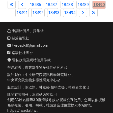
18486
18487
18488
18489
18490
18491
18492
18493
18494
申請比例尺、採集袋
關於路殺社
twroadkill@gmail.com
路殺社社團
隱私政策及網站使用條款
營運維護：
農業部生物多樣性研究所
設計製作：
中央研究院資訊科學研究所
、
中央研究院生物多樣性研究中心
版面設計：
謝欣穎、林薏婷
技術支援：
拾穗者文化
除另有聲明外，本網站內容採用
創用CC姓名標示3.0臺灣版條款
授權公眾使用。您可以依授權
條款複製、引用、轉載，唯請於合理位置標示本站網址
https://roadkill.tw。