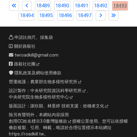
18489
18490
18491
18492
18493
18494
18495
18496
18497
申請比例尺、採集袋
關於路殺社
twroadkill@gmail.com
路殺社社團
隱私政策及網站使用條款
營運維護：
農業部生物多樣性研究所
設計製作：
中央研究院資訊科學研究所
、
中央研究院生物多樣性研究中心
版面設計：
謝欣穎、林薏婷
技術支援：
拾穗者文化
除另有聲明外，本網站內容採用
創用CC姓名標示3.0臺灣版條款
授權公眾使用。您可以依授權
條款複製、引用、轉載，唯請於合理位置標示本站網址
https://roadkill.tw。