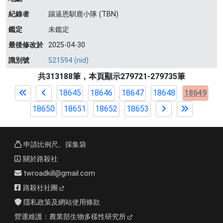
紀錄者
踢逼恩馴鹿小隊 (TBN)
鑑定
未鑑定
最後修改於
2025-04-30
識別號
521594 (nid)
共313188筆，本頁顯示279721-279735筆
18645
18646
18647
18648
18649
18650
18651
18652
18653
申請比例尺、採集袋
關於路殺社
twroadkill@gmail.com
路殺社社團
隱私政策及網站使用條款
營運維護：
農業部生物多樣性研究所