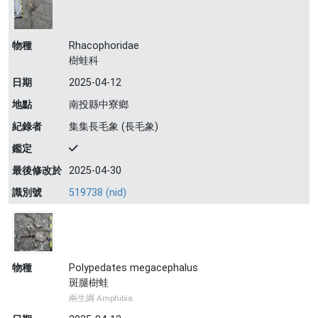
物種
Rhacophoridae
樹蛙科
日期
2025-04-12
地點
南投縣中寮鄉
紀錄者
集集長毛象 (長毛象)
鑑定
最後修改於
2025-04-30
識別號
519738 (nid)
物種
Polypedates megacephalus
斑腿樹蛙
兩生綱 Amphibia