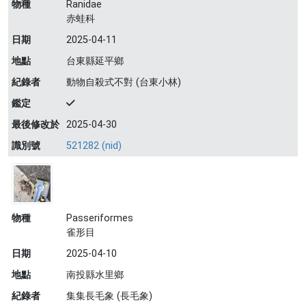
物種
Ranidae
赤蛙科
日期
2025-04-11
地點
台東縣延平鄉
紀錄者
動物自殺式不對 (台東小林)
鑑定
最後修改於
2025-04-30
識別號
521282 (nid)
物種
Passeriformes
雀形目
日期
2025-04-10
地點
南投縣水里鄉
紀錄者
集集長毛象 (長毛象)