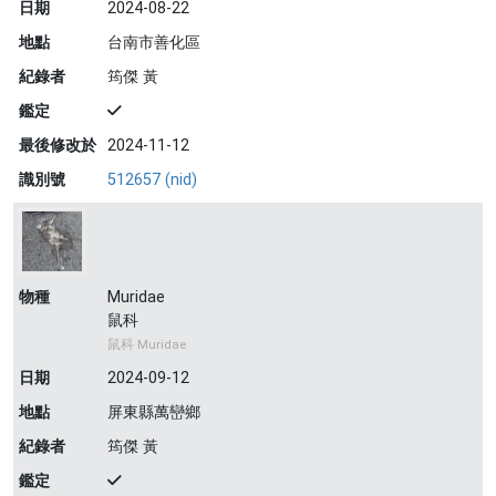
日期
2024-08-22
地點
台南市善化區
紀錄者
筠傑 黃
鑑定
最後修改於
2024-11-12
識別號
512657 (nid)
物種
Muridae
鼠科
鼠科 Muridae
日期
2024-09-12
地點
屏東縣萬巒鄉
紀錄者
筠傑 黃
鑑定