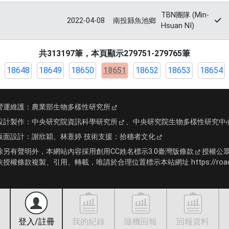
TBN團隊 (Min-
2022-04-08
南投縣魚池鄉
Hsuan NI)
共313197筆，本頁顯示279751-279765筆
18648
18649
18650
18651
18652
18653
18654
營運維護：
農業部生物多樣性研究所
設計製作：
中央研究院資訊科學研究所
、
中央研究院生物多樣性研究中
版面設計：
謝欣穎、林薏婷
技術支援：
拾穗者文化
除另有聲明外，本網站內容採用
創用CC姓名標示3.0臺灣版條款
授權公
依授權條款複製、引用、轉載，唯請於合理位置標示本站網址 https://roadki
登入/註冊
我的紀錄
隨機回報
回報資料