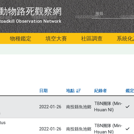
動物路死觀察網
oadkill Observation Network
物種鑑定
填空大賽
社區調查
系統化
日期
地點
紀錄者
鑑定
由大到小
TBN團隊 (Min-
2022-01-26
南投縣魚池鄉
Hsuan NI)
i
tus
TBN團隊 (Min-
2022-01-26
南投縣魚池鄉
Hsuan NI)