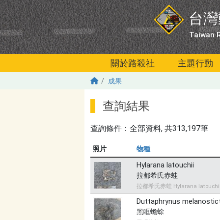
移至主內容
台灣
Taiwan R
關於路殺社
主題行動
成果
查詢結果
查詢條件：
全部資料
, 共313,197筆
照片
物種
Hylarana latouchii
拉都希氏赤蛙
拉都希氏赤蛙 Hylarana latouchi
Duttaphrynus melanostic
黑眶蟾蜍