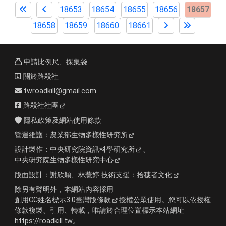
18653
18654
18655
18656
18657
18658
18659
18660
18661
申請比例尺、採集袋
關於路殺社
twroadkill@gmail.com
路殺社社團
隱私政策及網站使用條款
營運維護：
農業部生物多樣性研究所
設計製作：
中央研究院資訊科學研究所
、
中央研究院生物多樣性研究中心
版面設計：
謝欣穎、林薏婷
技術支援：
拾穗者文化
除另有聲明外，本網站內容採用
創用CC姓名標示3.0臺灣版條款
授權公眾使用。您可以依授權
條款複製、引用、轉載，唯請於合理位置標示本站網址
https://roadkill.tw。