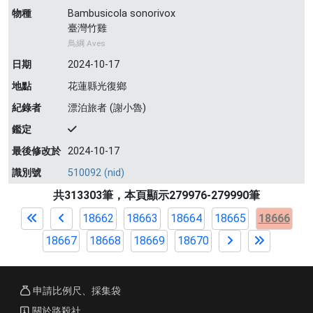
物種
Bambusicola sonorivox
臺灣竹雞
鳥綱 Aves
日期
2024-10-17
地點
花蓮縣光復鄉
紀錄者
漂泊旅者 (謝小魯)
鑑定
最後修改於
2024-10-17
識別號
510092 (nid)
共313303筆，本頁顯示279976-279990筆
18662
18663
18664
18665
18666
18667
18668
18669
18670
申請比例尺、採集袋
關於路殺社