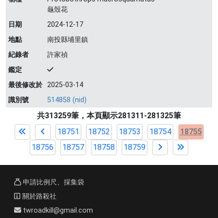
龜殼花
日期
2024-12-17
地點
南投縣埔里鎮
紀錄者
許家禎
鑑定
最後修改於
2025-03-14
識別號
514858 (nid)
共313259筆，本頁顯示281311-281325筆
18751
18752
18753
18754
18755
18756
18757
18758
18759
申請比例尺、採集袋
關於路殺社
twroadkill@gmail.com