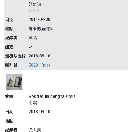
領角鴞
領角鴞
日期
2011-04-30
地點
屏東縣滿州鄉
紀錄者
吳銘
鑑定
最後修改於
2018-08-16
識別號
58201 (nid)
物種
Rostratula benghalensis
彩鷸
日期
2018-09-10
地點
紀錄者
尤志豪