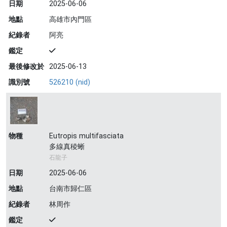
日期
2025-06-06
地點
高雄市內門區
紀錄者
阿亮
鑑定
最後修改於
2025-06-13
識別號
526210 (nid)
物種
Eutropis multifasciata
多線真稜蜥
石龍子
日期
2025-06-06
地點
台南市歸仁區
紀錄者
林周作
鑑定