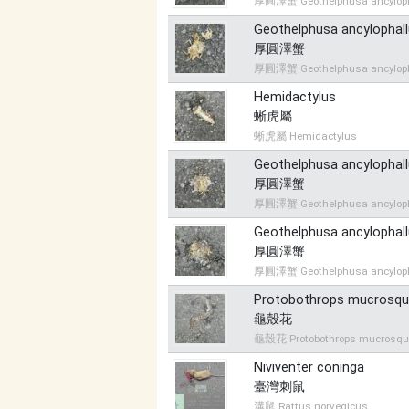
厚圓澤蟹 Geothelphusa ancyloph
Geothelphusa ancylophal
厚圓澤蟹
厚圓澤蟹 Geothelphusa ancyloph
Hemidactylus
蜥虎屬
蜥虎屬 Hemidactylus
Geothelphusa ancylophal
厚圓澤蟹
厚圓澤蟹 Geothelphusa ancyloph
Geothelphusa ancylophal
厚圓澤蟹
厚圓澤蟹 Geothelphusa ancyloph
Protobothrops mucrosq
龜殼花
龜殼花 Protobothrops mucrosq
Niviventer coninga
臺灣刺鼠
溝鼠 Rattus norvegicus