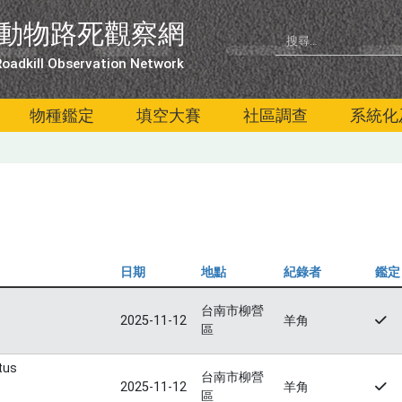
動物路死觀察網
oadkill Observation Network
物種鑑定
填空大賽
社區調查
系統化
日期
地點
紀錄者
鑑定
台南市柳營
2025-11-12
羊角
區
tus
台南市柳營
2025-11-12
羊角
區