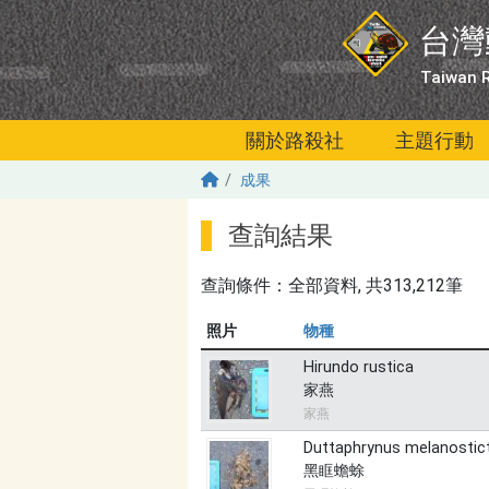
移至主內容
台灣
Taiwan R
關於路殺社
主題行動
成果
查詢結果
查詢條件：
全部資料
, 共313,212筆
照片
物種
Hirundo rustica
家燕
家燕
Duttaphrynus melanostic
黑眶蟾蜍