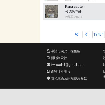
Rana sauteri
梭德氏赤蛙
無尾目 Anura
19431
申請比例尺、採集袋
關於路殺社
twroadkill@gmail.com
路殺社社團
隱私政策及網站使用條款