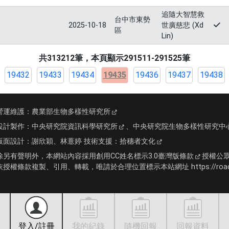
追隨大智慧救
台中市東勢
2025-10-18
世廣慈悲 (Xd
區
Lin)
共313212筆，本頁顯示291511-291525筆
19432
19433
19434
19435
19436
19437
19438
營運維護：
農業部生物多樣性研究所
設計製作：
中央研究院資訊科學研究所
、
中央研究院生物多樣性研究中
版面設計：
謝欣穎、林薏婷
技術支援：
拾穗者文化
除另有聲明外，本網站內容採用
創用CC姓名標示3.0臺灣版條款
授權公
依授權條款複製、引用、轉載，唯請於合理位置標示本站網址 https://roadki
登入/註冊
我的紀錄
隨機回報
回報資料