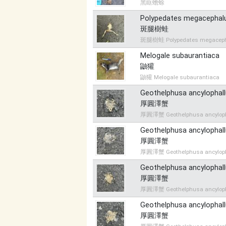
黑眶蟾蜍
Polypedates megacephal
斑腿樹蛙
斑腿樹蛙 Polypedates megacep
Melogale subaurantiaca
鼬獾
鼬獾 Melogale subaurantiaca
Geothelphusa ancylophal
厚圓澤蟹
厚圓澤蟹 Geothelphusa ancyloph
Geothelphusa ancylophal
厚圓澤蟹
厚圓澤蟹 Geothelphusa ancyloph
Geothelphusa ancylophal
厚圓澤蟹
厚圓澤蟹 Geothelphusa ancyloph
Geothelphusa ancylophal
厚圓澤蟹