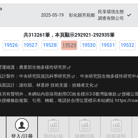
ca
民享環境生態
2025-05-19
彰化縣芳苑鄉
調查有限公司
共313261筆，本頁顯示292921-292935筆
19526
19527
19528
19529
19530
19531
19532
營運維護：
農業部生物多樣性研究所
設計製作：
中央研究院資訊科學研究所
、
中央研究院生物多樣性研究中
版面設計：
謝欣穎、林薏婷
技術支援：
拾穗者文化
除另有聲明外，本網站內容採用
創用CC姓名標示3.0臺灣版條款
授權公
依授權條款複製、引用、轉載，唯請於合理位置標示本站網址 https://roadki
登入/註冊
我的紀錄
隨機回報
回報資料