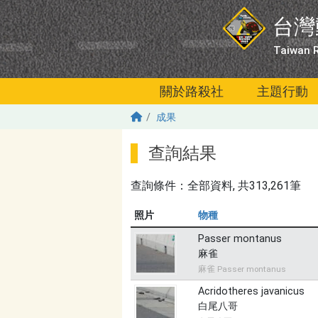
移至主內容
台灣
Taiwan R
關於路殺社
主題行動
成果
查詢結果
查詢條件：
全部資料
, 共313,261筆
照片
物種
Passer montanus
麻雀
麻雀 Passer montanus
Acridotheres javanicus
白尾八哥