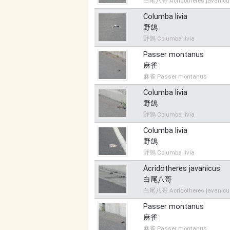
白尾八哥 Acridotheres javanicu
Columba livia
野鴿
野鴿 Columba livia
Passer montanus
麻雀
麻雀 Passer montanus
Columba livia
野鴿
野鴿 Columba livia
Columba livia
野鴿
野鴿 Columba livia
Acridotheres javanicus
白尾八哥
白尾八哥 Acridotheres javanicu
Passer montanus
麻雀
麻雀 Passer montanus