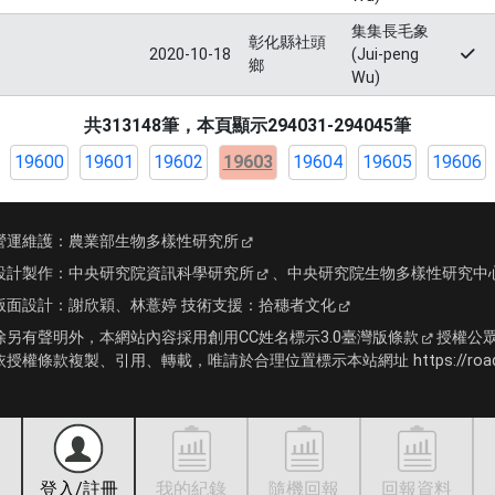
集集長毛象
彰化縣社頭
2020-10-18
(Jui-peng
鄉
Wu)
共313148筆，本頁顯示294031-294045筆
19600
19601
19602
19603
19604
19605
19606
營運維護：
農業部生物多樣性研究所
設計製作：
中央研究院資訊科學研究所
、
中央研究院生物多樣性研究中
版面設計：
謝欣穎、林薏婷
技術支援：
拾穗者文化
除另有聲明外，本網站內容採用
創用CC姓名標示3.0臺灣版條款
授權公
依授權條款複製、引用、轉載，唯請於合理位置標示本站網址 https://roadki
登入/註冊
我的紀錄
隨機回報
回報資料