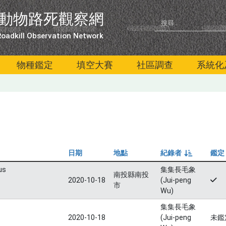
動物路死觀察網
oadkill Observation Network
物種鑑定
填空大賽
社區調查
系統化
日期
地點
紀錄者
鑑定
由小到大
us
集集長毛象
南投縣南投
2020-10-18
(Jui-peng
市
Wu)
集集長毛象
2020-10-18
(Jui-peng
未鑑