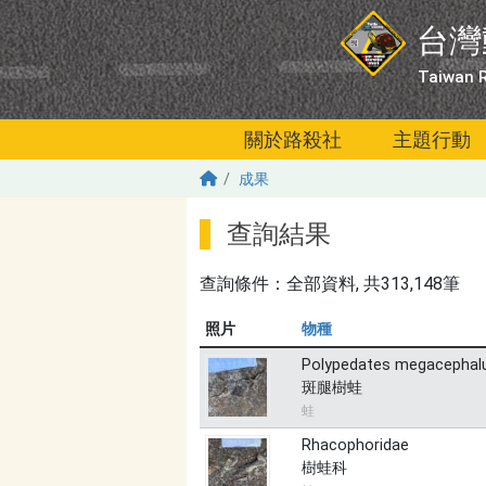
移至主內容
台灣
Taiwan R
關於路殺社
主題行動
成果
查詢結果
查詢條件：
全部資料
, 共313,148筆
照片
物種
Polypedates megacephal
斑腿樹蛙
蛙
Rhacophoridae
樹蛙科