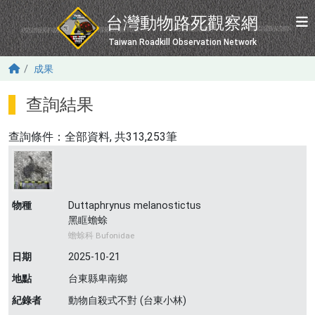
移至主內容
台灣動物路死觀察網
Taiwan Roadkill Observation Network
成果
查詢結果
查詢條件：
全部資料
, 共313,253筆
物種
Duttaphrynus melanostictus
黑眶蟾蜍
蟾蜍科 Bufonidae
日期
2025-10-21
地點
台東縣卑南鄉
紀錄者
動物自殺式不對 (台東小林)