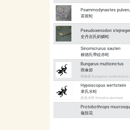
Psammodynastes pulveru
茶斑蛇
Pseudoxenodon stejneger
史丹吉氏斜鱗蛇
Sinomicrurus sauteri
梭德氏帶紋赤蛇
Bungarus multicinctus
雨傘節
雨傘節 Bungarus multicinctus m
Hypsiscopus wettsteini
韋氏水蛇
鉛色水蛇 Enhydris plumbea
Protobothrops mucrosq
龜殼花