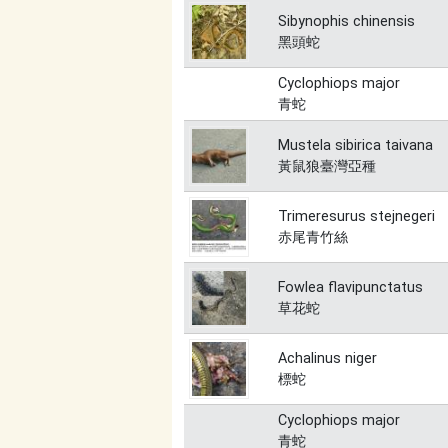
Sibynophis chinensis
黑頭蛇
Cyclophiops major
青蛇
Mustela sibirica taivana
黃鼠狼臺灣亞種
Trimeresurus stejnegeri
赤尾青竹絲
Fowlea flavipunctatus
草花蛇
Achalinus niger
標蛇
Cyclophiops major
青蛇