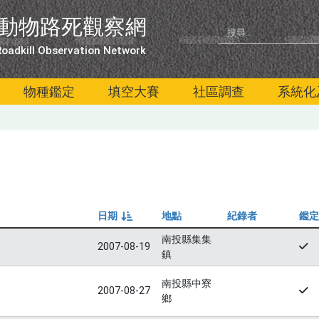
動物路死觀察網
oadkill Observation Network
物種鑑定
填空大賽
社區調查
系統化
日期
地點
紀錄者
鑑定
由小到大
南投縣集集
2007-08-19
鎮
南投縣中寮
2007-08-27
鄉