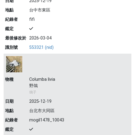
日期
2025-12-19
地點
台中市東區
紀錄者
fifi
鑑定
最後修改於
2026-03-04
識別號
553321 (nid)
物種
Columba livia
野鴿
鴿子
日期
2025-12-19
地點
台北市大同區
紀錄者
mogil1478_10043
鑑定