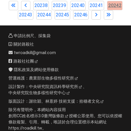
20238
20239
20240
20241
20242
20243
20244
20245
20246
申請比例尺、採集袋
關於路殺社
twroadkill@gmail.com
路殺社社團
隱私政策及網站使用條款
營運維護：
農業部生物多樣性研究所
設計製作：
中央研究院資訊科學研究所
、
中央研究院生物多樣性研究中心
版面設計：
謝欣穎、林薏婷
技術支援：
拾穗者文化
除另有聲明外，本網站內容採用
創用CC姓名標示3.0臺灣版條款
授權公眾使用。您可以依授權
條款複製、引用、轉載，唯請於合理位置標示本站網址
https://roadkill.tw。