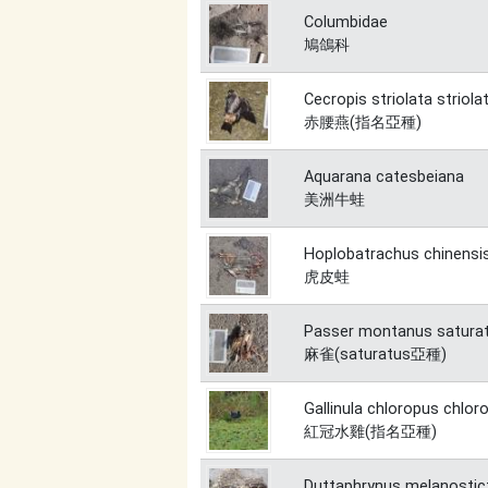
Columbidae
鳩鴿科
Cecropis striolata striola
赤腰燕(指名亞種)
Aquarana catesbeiana
美洲牛蛙
Hoplobatrachus chinensi
虎皮蛙
Passer montanus satura
麻雀(saturatus亞種)
Gallinula chloropus chlor
紅冠水雞(指名亞種)
Duttaphrynus melanostic