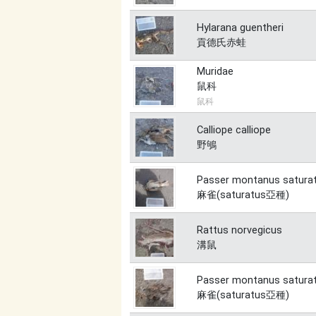
Hylarana guentheri
貢德氏赤蛙
Muridae
鼠科
鼠科
Calliope calliope
野鴝
Passer montanus satura
麻雀(saturatus亞種)
Rattus norvegicus
溝鼠
Passer montanus satura
麻雀(saturatus亞種)