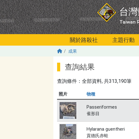
移至主內容
台灣
Taiwan R
關於路殺社
主題行動
成果
查詢結果
查詢條件：
全部資料
, 共313,190筆
照片
物種
Passeriformes
雀形目
Hylarana guentheri
貢德氏赤蛙