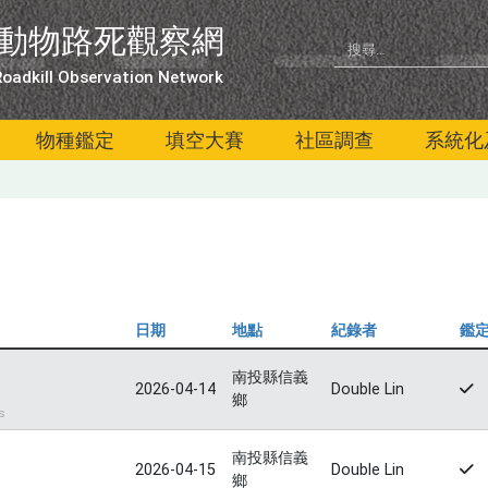
動物路死觀察網
oadkill Observation Network
物種鑑定
填空大賽
社區調查
系統化
日期
地點
紀錄者
鑑
南投縣信義
2026-04-14
Double Lin
鄉
s
南投縣信義
2026-04-15
Double Lin
鄉