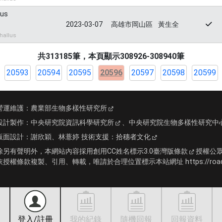
lus
2023-03-07
高雄市岡山區
黃生全
hallus
共313185筆，本頁顯示308926-308940筆
20593
20594
20595
20596
20597
20598
20599
營運維護：
農業部生物多樣性研究所
設計製作：
中央研究院資訊科學研究所
、
中央研究院生物多樣性研究中
版面設計：
謝欣穎、林薏婷
技術支援：
拾穗者文化
除另有聲明外，本網站內容採用
創用CC姓名標示3.0臺灣版條款
授權公
依授權條款複製、引用、轉載，唯請於合理位置標示本站網址 https://roadki
登入/註冊
我的紀錄
隨機回報
回報資料