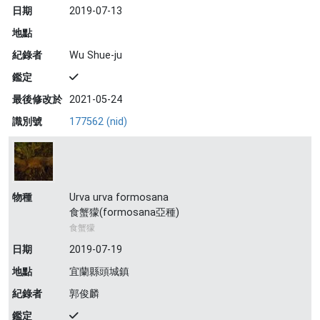
日期
2019-07-13
地點
紀錄者
Wu Shue-ju
鑑定
最後修改於
2021-05-24
識別號
177562 (nid)
物種
Urva urva formosana
食蟹獴(formosana亞種)
食蟹獴
日期
2019-07-19
地點
宜蘭縣頭城鎮
紀錄者
郭俊麟
鑑定