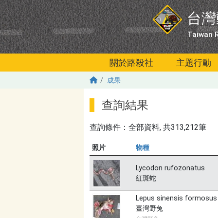
移至主內容
台灣
Taiwan R
關於路殺社
主題行動
成果
查詢結果
查詢條件：
全部資料
, 共313,212筆
照片
物種
Lycodon rufozonatus
紅斑蛇
Lepus sinensis formosus
臺灣野兔