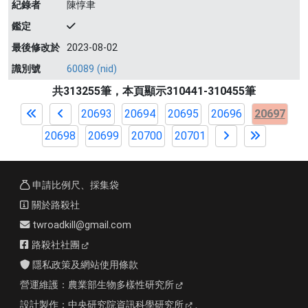
紀錄者
陳惇聿
鑑定
最後修改於
2023-08-02
識別號
60089 (nid)
共313255筆，本頁顯示310441-310455筆
20693
20694
20695
20696
20697
20698
20699
20700
20701
申請比例尺、採集袋
關於路殺社
twroadkill@gmail.com
路殺社社團
隱私政策及網站使用條款
營運維護：
農業部生物多樣性研究所
設計製作：
中央研究院資訊科學研究所
、